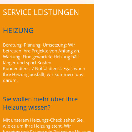
SERVICE-LEISTUNGEN
HEIZUNG
Beratung, Planung, Umsetzung: Wir
betreuen Ihre Projekte von Anfang an.
Wartung: Eine gewartete Heizung hält
länger und spart Kosten
Kundendienst / Notfalldienst: Egal, wann
Ihre Heizung ausfällt, wir kümmern uns
darum.
Sie wollen mehr über Ihre
Heizung wissen?
Mit unserem Heizungs-Check sehen Sie,
wie es um Ihre Heizung steht. Wir
beantworten Fragen wie "Ist meine Heizung