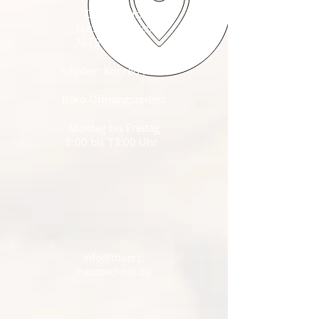
Conny März
Hauptstraße 25
76756 Bellheim
Inhaber: Konrad März
Büro Öffnungszeiten:
Montag bis Freitag
8:00 bis 13:00 Uhr
info@maerz-
haustechnik.de