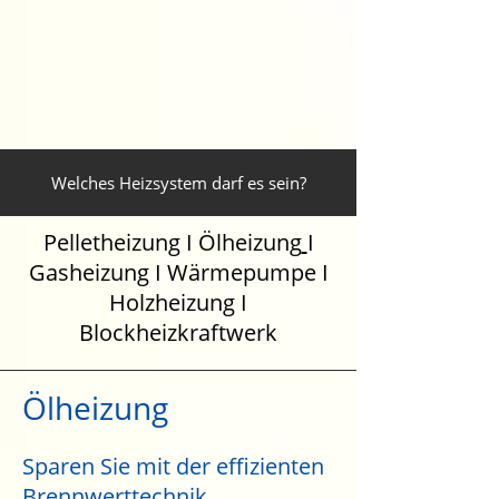
Welches Heizsystem darf es sein?
Pelletheizung
I
Ölheizung
I
Gasheizung
I
Wärmepumpe
I
Holzheizung
I
Blockheizkraftwerk
Ölheizung
Sparen Sie mit der effizienten
Brennwerttechnik.